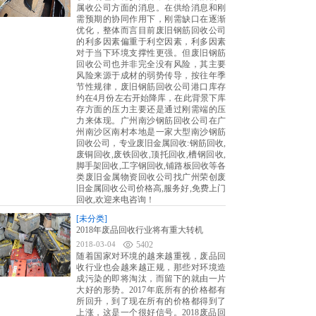
属收公司方面的消息。在供给消息和刚
需预期的协同作用下，刚需缺口在逐渐
优化，整体而言目前废旧钢筋回收公司
的利多因素偏重于利空因素，利多因素
对于当下环境支撑性更强。但废旧钢筋
回收公司也并非完全没有风险，其主要
风险来源于成材的弱势传导，按往年季
节性规律，废旧钢筋回收公司港口库存
约在4月份左右开始降库，在此背景下库
存方面的压力主要还是通过刚需端的压
力来体现。广州南沙钢筋回收公司在广
州南沙区南村本地是一家大型南沙钢筋
回收公司，专业废旧金属回收:钢筋回收,
废铜回收,废铁回收,顶托回收,槽钢回收,
脚手架回收,工字钢回收,铺路板回收等各
类废旧金属物资回收公司找广州荣创废
旧金属回收公司价格高,服务好,免费上门
回收,欢迎来电咨询！
[未分类]
2018年废品回收行业将有重大转机
2018-03-04
5402
随着国家对环境的越来越重视，废品回
收行业也会越来越正规，那些对环境造
成污染的即将淘汰，而留下的就由一片
大好的形势。2017年底所有的价格都有
所回升，到了现在所有的价格都得到了
上涨，这是一个很好信号。2018废品回