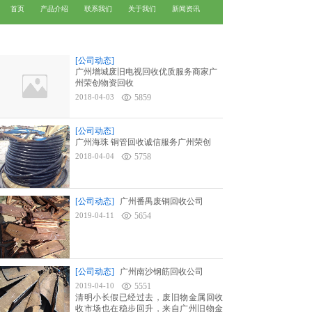
首页
产品介绍
联系我们
关于我们
新闻资讯
[公司动态]
广州增城废旧电视回收优质服务商家广
州荣创物资回收
2018-04-03
5859
广州电缆回收
广州废铜回收
[公司动态]
广州海珠 铜管回收诚信服务广州荣创
2018-04-04
5758
[公司动态]
广州番禺废铜回收公司
2019-04-11
5654
[公司动态]
广州南沙钢筋回收公司
2019-04-10
5551
清明小长假已经过去，废旧物金属回收
收市场也在稳步回升，来自广州旧物金