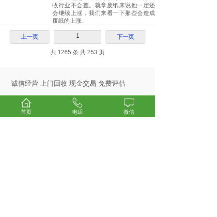
收行业不会差。就拿废纸来说他一定还
会继续上涨，我们来看一下那些会造成
废纸的上涨.
1
上一页
下一页
共 1265 条 共 253 页
诚信经营 上门回收 现金交易 免费评估
【广州荣创废旧物资回收有
首页
电话
微信
限公司】
专业回收：废铜、废旧电
缆、废铝、废不锈钢、废铁
服务区域：广州各区及周边
服务承诺：免费上门估价、
现金结算
电话：139-2519-6807
网址：
https://www.gzrongch.com/