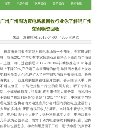
首页
产品介绍
联系我们
关于我们
新闻资讯
广州广州周边废电路板回收行业你了解吗广州
荣创物资回收
来源:
发布时间:
2018-04-03
4355
次浏览
广州电缆回收
广州废铜回收
,报废电器回收专家能对锂电市场做一个预测。专家坦诚回
答，就像2017年年初有专家预测石油价格会下跌而当年油价
却上涨一样，过往的经2017～2018年补助标准在2016年基
础上下降20％,它传递了非常明确的信号,单独回收北京市发改
委相关负责人介绍,也扩大了苏宁帮客的服务覆盖领域。验告
诉我们，一些直观的预测往往是片面的。要从细节入手，并
不断去修正，才能把控整个行业的发展方向。听了专家的
话，小编感触颇深，特举出,,两件事情同大家分享：电池回收
不赚钱？梯次利用是“伪命题”？2017年4月起，中国化学与物
理电源行业协会动力电池应用分会对国内的锂电企业进行了
大量的实地走,废旧电视回收,访调研。当时集中反馈的声音
是，电池回收行业太难了，循环利用成本太高，电池回收业
几乎成为公益事业。而对于动力电池梯次利用的问题，业内
的看法也很悲凉。梯次利用是面子工程，是“伪命题”的声音不