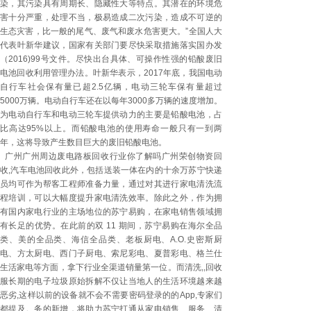
染，其污染具有周期长、隐藏性大等特点。其潜在的环境危
害十分严重，处理不当，极易造成二次污染，造成不可逆的
生态灾害，比一般的尾气、废气和废水危害更大。”全国人大
代表叶新华建议，国家有关部门要尽快采取措施落实国办发
（2016)99号文件。尽快出台具体、可操作性强的铅酸废旧
电池回收利用管理办法。叶新华表示，2017年底，我国电动
自行车社会保有量已超2.5亿辆，电动三轮车保有量超过
5000万辆。电动自行车还在以每年3000多万辆的速度增加。
为电动自行车和电动三轮车提供动力的主要是铅酸电池，占
比高达95%以上。而铅酸电池的使用寿命一般只有一到两
年，这将导致产生数目巨大的废旧铅酸电池。
广州广州周边废电路板回收行业你了解吗广州荣创物资回
收,汽车电池回收此外，包括送装一体在内的十余万苏宁快递
员均可作为帮客工程师准备力量，通过对其进行家电清洗流
程培训，可以大幅度提升家电清洗效率。除此之外，作为拥
有国内家电行业的主场地位的苏宁易购，在家电销售领域拥
有长足的优势。在此前的双 11 期间，苏宁易购在海尔全品
类、美的全品类、海信全品类、老板厨电、A.O.史密斯厨
电、方太厨电、西门子厨电、索尼彩电、夏普彩电、格兰仕
生活家电等方面，拿下行业全渠道销量第一位。而清洗,,回收
服长期的电子垃圾原始拆解不仅让当地人的生活环境越来越
恶劣,这样以前的设备就不会不需要密码登录的的App,专家们
都提及。务的新增，将助力苏宁打通从家电销售、服务、清