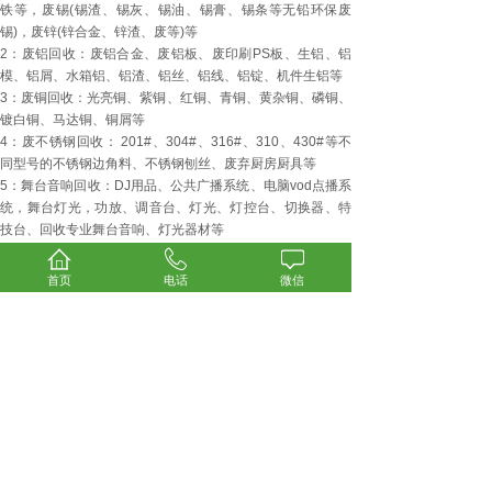
铁等，废锡(锡渣、锡灰、锡油、锡膏、锡条等无铅环保废
锡)，废锌(锌合金、锌渣、废等)等
2：废铝回收：废铝合金、废铝板、废印刷PS板、生铝、铝
模、铝屑、水箱铝、铝渣、铝丝、铝线、铝锭、机件生铝等
3：废铜回收：光亮铜、紫铜、红铜、青铜、黄杂铜、磷铜、
镀白铜、马达铜、铜屑等
4：废不锈钢回收： 201#、304#、316#、310、430#等不
同型号的不锈钢边角料、不锈钢刨丝、废弃厨房厨具等
5：舞台音响回收：DJ用品、公共广播系统、电脑vod点播系
统，舞台灯光，功放、调音台、灯光、灯控台、切换器、特
技台、回收专业舞台音响、灯光器材等
6：废纸回收：纸皮，包装纸箱，旧书本，报纸，杂志等
7：废塑料回收：硅胶、亚克力、有机玻璃、铝塑板、ABS、
首页
电话
微信
PC、PP、PVC、胶头等可回收塑料
8：废电子回收：线路板、电子脚、带铁铜针、铜锡边框、IC
等
9：电脑空调及办公家具回收：空调，中央空调，电脑，服务
器，办公桌，沙发，文件柜等
-----------------------------------------------------------------------
广州广州周边废电路板回收行业你了解吗广州荣创物资回收
广州荣创废旧物资回收有限公司
任生：13925196807