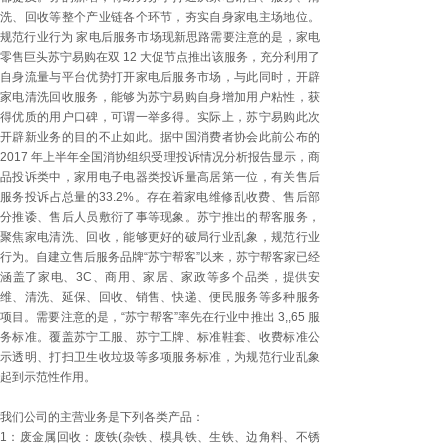
洗、回收等整个产业链各个环节，夯实自身家电主场地位。
规范行业行为 家电后服务市场现新思路需要注意的是，家电
零售巨头苏宁易购在双 12 大促节点推出该服务，充分利用了
自身流量与平台优势打开家电后服务市场，与此同时，开辟
家电清洗回收服务，能够为苏宁易购自身增加用户粘性，获
得优质的用户口碑，可谓一举多得。实际上，苏宁易购此次
开辟新业务的目的不止如此。据中国消费者协会此前公布的
2017 年上半年全国消协组织受理投诉情况分析报告显示，商
品投诉类中，家用电子电器类投诉量高居第一位，有关售后
服务投诉占总量的33.2%。存在着家电维修乱收费、售后部
分推诿、售后人员敷衍了事等现象。苏宁推出的帮客服务，
聚焦家电清洗、回收，能够更好的破局行业乱象，规范行业
行为。自建立售后服务品牌“苏宁帮客”以来，苏宁帮客家已经
涵盖了家电、3C、商用、家居、家政等多个品类，提供安
维、清洗、延保、回收、销售、快递、便民服务等多种服务
项目。需要注意的是，“苏宁帮客”率先在行业中推出 3,,65 服
务标准。覆盖苏宁工服、苏宁工牌、标准鞋套、收费标准公
示透明、打扫卫生收垃圾等多项服务标准，为规范行业乱象
起到示范性作用。
我们公司的主营业务是下列各类产品：
1：废金属回收：废铁(杂铁、模具铁、生铁、边角料、不锈