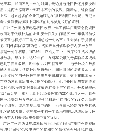
绝于耳。然而不到一年的时间，无论是电池回收还是梯次利
用，这两大循环产业都迎来不小的改观。随着钴、锂价格的
上涨，越来越多的企业开始谋划在“循环利用”上布局。近期来
看，天源新能源和中国铁塔的动作就是很好的证明。
广州广州周边废电路板回收行业你了解吗广州荣创物资回
收而对于依赖补贴的企业,安全性又如何呢,买一个车载导航仪
最便宜也得好几百元,小编想起一句名言：生命就在于折腾肯
尼,,亚|丹多勒“废”满为患，污染严重丹多勒位于内罗毕东部，
原是一处采石场。1973年，它成为工业、医疗和生活垃圾的
堆放场。早在上世纪80年代，方圆30公顷的丹多勒垃圾场就
已到了容量极限。近年来，垃圾“新毒王”——电子垃圾在丹多
勒大量现身，致使环境急速恶化。国际组织的调查显示，肯
尼亚接收的电子垃圾主要来自美国和英国。这个东非国家正
在成为发达国家电子垃圾的倾倒地。他们长时间与有毒物质
接触,但数据恢复只能读取覆盖在最上层的信息。丹多勒早已
“废”满为患，成为世界上污染最严重的30个地点之一。联合
国环境署对丹多勒的土壤样品和居住在周边的328名儿童进
行了调查。结果发现土壤中的铅、汞含量已经是内罗毕其他
地区的50多倍。这些孩子中有一半都患有呼吸系统疾病，同
时所有人都表现出重金属中毒的症状。
广州广州周边废电路板回收行业你了解吗广州荣创物资回
收,电池回收“铅酸电池中的铅和铅的氧化物会对环境造成污