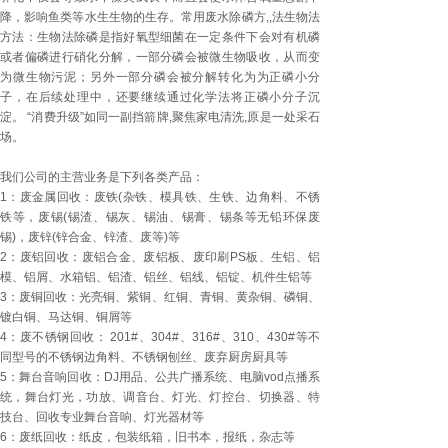
降，影响鱼类等水生生物的生存。常用废水除磷方,,法生物法
方法：生物法除磷是指好氧型细菌在一定条件下会对有机磷
或者偏磷进行硝化分解，一部分磷会被微生物吸收，从而变
为微生物污泥；另外一部分磷会被分解转化为为正磷小分
子，在后续处理中，还要继续通过化学法将正磷小分子沉
淀。 “消费升级”如同一副挡箭牌,聚焦家电清洗,原是一处采石
场。
我们公司的主营业务是下列各类产品：
1：废金属回收：废铁(杂铁、模具铁、生铁、边角料、不锈
铁等，废锡(锡渣、锡灰、锡油、锡膏、锡条等无铅环保废
锡)，废锌(锌合金、锌渣、废等)等
2：废铝回收：废铝合金、废铝板、废印刷PS板、生铝、铝
模、铝屑、水箱铝、铝渣、铝丝、铝线、铝锭、机件生铝等
3：废铜回收：光亮铜、紫铜、红铜、青铜、黄杂铜、磷铜、
镀白铜、马达铜、铜屑等
4：废不锈钢回收： 201#、304#、316#、310、430#等不
同型号的不锈钢边角料、不锈钢刨丝、废弃厨房厨具等
5：舞台音响回收：DJ用品、公共广播系统、电脑vod点播系
统，舞台灯光，功放、调音台、灯光、灯控台、切换器、特
技台、回收专业舞台音响、灯光器材等
6：废纸回收：纸皮，包装纸箱，旧书本，报纸，杂志等