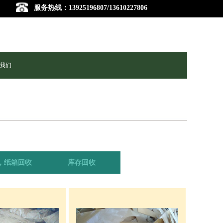
服务热线：13925196807/13610227806
我们
，纸箱回收
库存回收