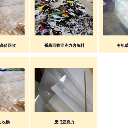
战
士
高价回收
番禺回收亚克力边角料
有机
力收购
废旧亚克力