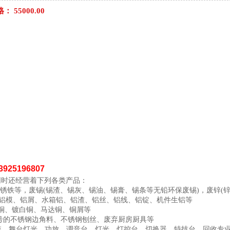
战
格：
55000.00
士
5196807
同时还经营着下列各类产品：
锈铁等，废锡
(
锡渣、锡灰、锡油、锡膏、锡条等无铅环保废锡
)
，废锌
(
铝模、铝屑、水箱铝、铝渣、铝丝、铝线、铝锭、机件生铝等
铜、镀白铜、马达铜、铜屑等
号的不锈钢边角料、不锈钢刨丝、废弃厨房厨具等
统，舞台灯光，功放、调音台、灯光、灯控台、切换器、特技台、回收专