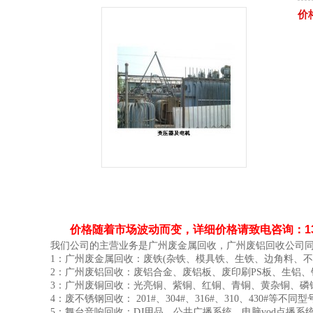
价
价格随着市场波动而变，详细价格请致电咨询：1392
我们公司的主营业务是广州废金属回收，广州废铝回收公司
1
：广州废金属回收：废铁
(
杂铁、模具铁、生铁、边角料、不
2
：广州废铝回收：废铝合金、废铝板、废印刷
PS
板、生铝、
3
：广州废铜回收：光亮铜、紫铜、红铜、青铜、黄杂铜、磷
4
：废不锈钢回收：
201#
、
304#
、
316#
、
310
、
430#
等不同型
5
：舞台音响回收：
DJ
用品、公共广播系统、电脑
vod
点播系