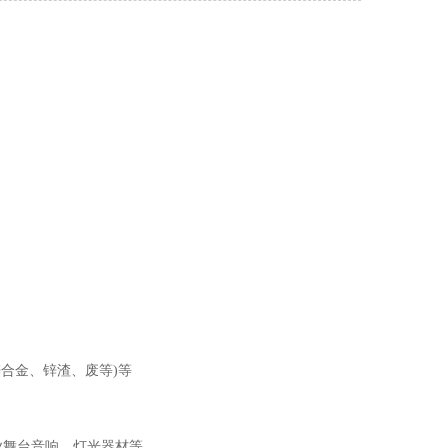
锌合金、锌渣、废等
)
等
业舞台音响、灯光器材等