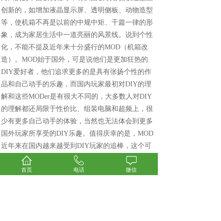
创新的，如增加液晶显示屏、透明侧板、动物造型
等，使机箱不再是以前的中规中矩、千篇一律的形
象，成为家居生活中一道亮丽的风景线。说到个性
化，不能不提及近年来十分盛行的MOD（机箱改
造）。MOD始于国外，可是说他们是更加狂热的
DIY爱好者，他们追求更多的是具有张扬个性的作
品和自己动手的乐趣，而国内玩家最初对DIY的理
解和这些MODer是有很大不同的，大多数人对DIY
的理解都还局限于性价比、组装电脑和超频上，很
少有更多自己动手的体验，当然也无法体会到更多
国外玩家所享受的DIY乐趣。值得庆幸的是，MOD
近年来在国内越来越受到DIY玩家的追棒，这个可
以从国内历次举办的LAN Party的火爆程度上得到印
首页
电话
微信
证，可以说，DIYer正逐步转向MODer，这也从一个
侧面反应出了广大消费者追求机箱个性化的趋势和
潮流。
上一个：
电表