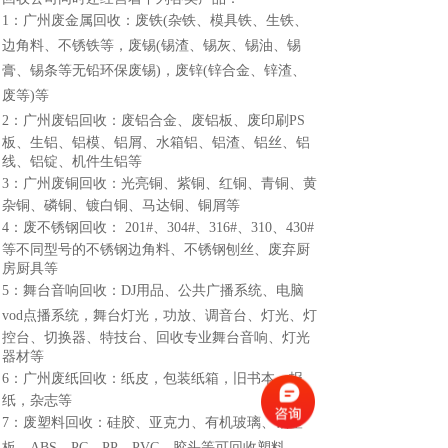
1
：广州废金属回收：废铁
(
杂铁、模具铁、生铁、
边角料、不锈铁等，废锡
(
锡渣、锡灰、锡油、锡
膏、锡条等无铅环保废锡
)
，废锌
(
锌合金、锌渣、
废等
)
等
2
：广州废铝回收：废铝合金、废铝板、废印刷
PS
板、生铝、铝模、铝屑、水箱铝、铝渣、铝丝、铝
线、铝锭、机件生铝等
3
：广州废铜回收：光亮铜、紫铜、红铜、青铜、黄
杂铜、磷铜、镀白铜、马达铜、铜屑等
4
：废不锈钢回收：
201#
、
304#
、
316#
、
310
、
430#
等不同型号的不锈钢边角料、不锈钢刨丝、废弃厨
房厨具等
5
：舞台音响回收：
DJ
用品、公共广播系统、电脑
vod
点播系统，舞台灯光，功放、调音台、灯光、灯
控台、切换器、特技台、回收专业舞台音响、灯光
器材等
6
：广州废纸回收：纸皮，包装纸箱，旧书本，报
纸，杂志等
7
：废塑料回收：硅胶、亚克力、有机玻璃、铝塑
板、
ABS
、
PC
、
PP
、
PVC
、胶头等可回收塑料