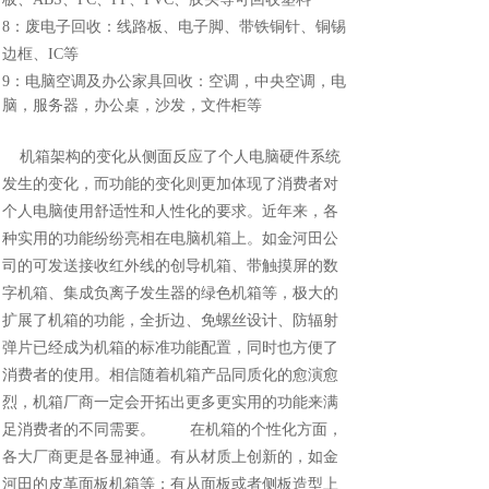
8
：废电子回收：线路板、电子脚、带铁铜针、铜锡
边框、
IC
等
9
：电脑空调及办公家具回收：空调，中央空调，电
脑，服务器，办公桌，沙发，文件柜等
机箱架构的变化从侧面反应了个人电脑硬件系统
发生的变化，而功能的变化则更加体现了消费者对
个人电脑使用舒适性和人性化的要求。近年来，各
种实用的功能纷纷亮相在电脑机箱上。如金河田公
司的可发送接收红外线的创导机箱、带触摸屏的数
字机箱、集成负离子发生器的绿色机箱等，极大的
扩展了机箱的功能，全折边、免螺丝设计、防辐射
弹片已经成为机箱的标准功能配置，同时也方便了
消费者的使用。相信随着机箱产品同质化的愈演愈
烈，机箱厂商一定会开拓出更多更实用的功能来满
足消费者的不同需要。 在机箱的个性化方面，
各大厂商更是各显神通。有从材质上创新的，如金
河田的皮革面板机箱等；有从面板或者侧板造型上